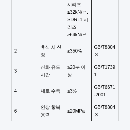
시리즈
≥32kN/㎡,
SDR11 시
리즈
≥64kN/㎡
휴식 시 신
GB/T8804
2
≥350%
장
.3
산화 유도
≥20분 이
GB/T1739
3
시간
상
1
GB/T6671
4
세로 수축
≤3%
-2001
인장 항복
GB/T8804
6
≥20MPa
응력
.3