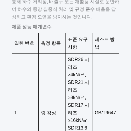
통해 하수 처리장, 배출구 또는 재활용 시설로 운반하
여 하수의 중앙 집중식 처리 및 규정 준수 배출을 달
성하고 환경 오염을 방지하는 것입니다.
제품 성능 매개변수
표준 요구
테스트 방
일련 번호
측정 항목
사항
법
SDR26 시
리즈
≥4kN/㎡,
SDR21 시
리즈
≥8kN/㎡,
SDR17 시
1
링 강성
리즈
GB/T9647
≥16kN/㎡,
SDR13.6