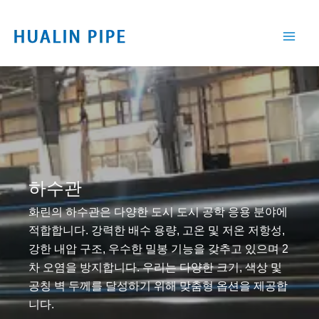
콘
텐
츠
로
건
너
뛰
기
하수관
화린의 하수관은 다양한 도시 도시 공학 응용 분야에
적합합니다. 강력한 배수 용량, 고온 및 저온 저항성,
강한 내압 구조, 우수한 밀봉 기능을 갖추고 있으며 2
차 오염을 방지합니다. 우리는 다양한 크기, 색상 및
공칭 벽 두께를 달성하기 위해 맞춤형 옵션을 제공합
니다.