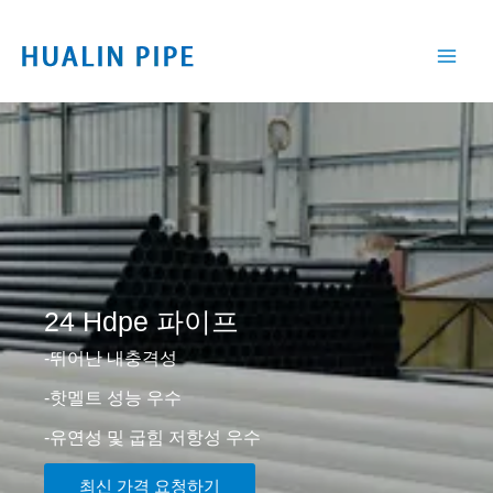
콘
텐
츠
로
건
너
뛰
기
24 Hdpe 파이프
-뛰어난 내충격성
-핫멜트 성능 우수
-유연성 및 굽힘 저항성 우수
최신 가격 요청하기