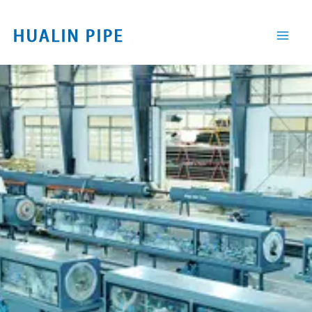
Ir
al
contenido