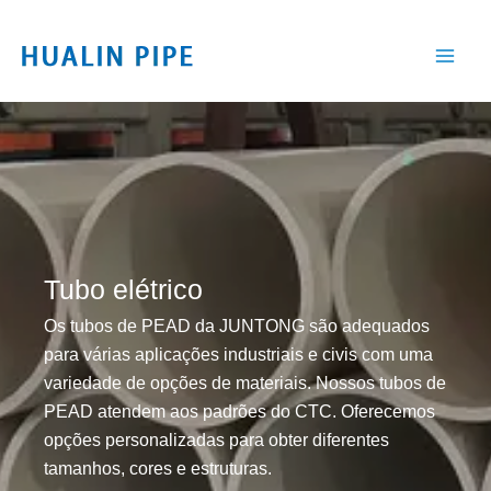
Ir
para
o
conteúdo
Tubo elétrico
Os tubos de PEAD da JUNTONG são adequados
para várias aplicações industriais e civis com uma
variedade de opções de materiais. Nossos tubos de
PEAD atendem aos padrões do CTC. Oferecemos
opções personalizadas para obter diferentes
tamanhos, cores e estruturas.