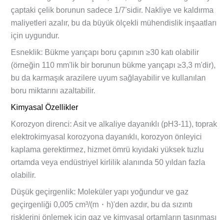
çaptaki çelik borunun sadece 1/7'sidir. Nakliye ve kaldırma
maliyetleri azalır, bu da büyük ölçekli mühendislik inşaatları
için uygundur.
Esneklik: Bükme yarıçapı boru çapının ≥30 katı olabilir
(örneğin 110 mm'lik bir borunun bükme yarıçapı ≥3,3 m'dir),
bu da karmaşık arazilere uyum sağlayabilir ve kullanılan
boru miktarını azaltabilir.
Kimyasal Özellikler
Korozyon direnci: Asit ve alkaliye dayanıklı (pH3-11), toprak
elektrokimyasal korozyona dayanıklı, korozyon önleyici
kaplama gerektirmez, hizmet ömrü kıyıdaki yüksek tuzlu
ortamda veya endüstriyel kirlilik alanında 50 yıldan fazla
olabilir.
Düşük geçirgenlik: Moleküler yapı yoğundur ve gaz
geçirgenliği 0,005 cm³/(m・h)'den azdır, bu da sızıntı
risklerini önlemek için gaz ve kimyasal ortamların taşınması