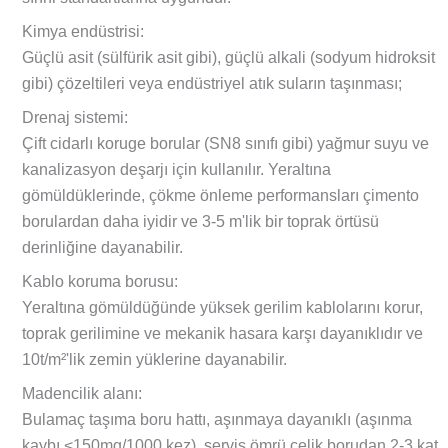
Kimya endüstrisi:
Güçlü asit (sülfürik asit gibi), güçlü alkali (sodyum hidroksit
gibi) çözeltileri veya endüstriyel atık suların taşınması;
Drenaj sistemi:
Çift cidarlı koruge borular (SN8 sınıfı gibi) yağmur suyu ve
kanalizasyon deşarjı için kullanılır. Yeraltına
gömüldüklerinde, çökme önleme performansları çimento
borulardan daha iyidir ve 3-5 m'lik bir toprak örtüsü
derinliğine dayanabilir.
Kablo koruma borusu:
Yeraltına gömüldüğünde yüksek gerilim kablolarını korur,
toprak gerilimine ve mekanik hasara karşı dayanıklıdır ve
10t/m²'lik zemin yüklerine dayanabilir.
Madencilik alanı:
Bulamaç taşıma boru hattı, aşınmaya dayanıklı (aşınma
kaybı <150mg/1000 kez), servis ömrü çelik borudan 2-3 kat