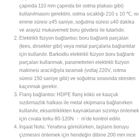
çapında 110 mm çapında bir ısıtma plakası gibi)
kullanılmasını gerektirir, ısıtma sıcaklığı 210 ± 10 ℃, ısı
emme süresi ≥45 saniye, soğutma süresi ≥40 dakika
ve arayüz mukavemeti boru gövdesi ile tutarlıdır.
Elektrikli füzyon bağlantısı: boru bağlantı parçaları
(tees, dirsekler gibi) veya metal parçalarla bağlantılar
için kullanılır. Barkodlu elektrikli füzyon boru bağlantı
parçaları kullanmak, parametreleri elektrikli füzyon
makinesi aracılığıyla taramak (voltaj 220V, ısıtma
süresi 150 saniye gibi) ve soğutma sırasında stresten
kaçınmak gerekir.
Flanş bağlantısı: HDPE flanş kökü ve kauçuk
sızdırmazlık halkası ile metal ekipmana bağlanırken
kullanılır, eksantriklikten kaynaklanan sızıntıyı önleme
için cıvata torku 80-120N ・ m'de kontrol edilir.
İnşaat Notu: Yeraltına gömülürken, taşların boruyu
çizmesini önlemek için hendeğin dibine 200 mm ince