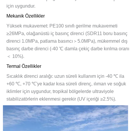
için uygundur.
Mekanik Özellikler
Yüksek mukavemet: PE100 sınıfı gerilme mukavemeti
≥26MPa, olağanüstü iç basınç direnci (SDR11 boru basınç
direnci 1.0MPa, patlama basıncı＞5.0MPa), mükemmel dış
basınç darbe direnci (-40 ℃ damla çekiç darbe kırılma oranı
＜ 10%).
Termal Özellikler
Sıcaklık direnci aralığı: uzun süreli kullanım için -40 ℃ ila
+60 ℃, +70 ℃'ye kadar kısa süreli direnç, ılıman ve soğuk
iklimler için uygundur, tropikal bölgelerde ultraviyole
stabilizatörlerin eklenmesi gerekir (UV içeriği ≥2.5%).