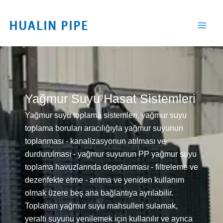
İçeriğe
geç
Yağmur Suyu Hasat Sistemleri
Yağmur suyu toplama sistemleri, yağmur suyu
toplama boruları aracılığıyla yağmur suyunun
toplanması - kanalizasyonun atılması ve
durdurulması - yağmur suyunun PP yağmur suyu
toplama havuzlarında depolanması - filtreleme ve
dezenfekte etme - arıtma ve yeniden kullanım
olmak üzere beş ana bağlantıya ayrılabilir.
Toplanan yağmur suyu mahsulleri sulamak,
yeraltı suyunu yenilemek için kullanılır ve ayrıca