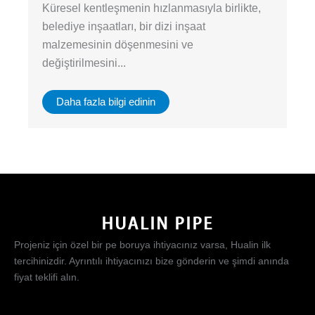
Küresel kentleşmenin hızlanmasıyla birlikte,
belediye inşaatları, bir dizi inşaat
malzemesinin döşenmesini ve
değiştirilmesini...
Daha fazla bilgi edinin
Projeniz için özel bir pe boruya ihtiyacınız varsa, Hualin ilk
tercihinizdir. Ayrıntılı ihtiyacınızı bize gönderin ve şimdi anında
fiyat teklifi alın.