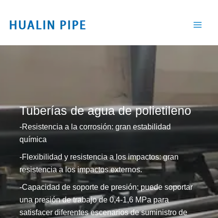
Ir
al
contenido
Tuberías de agua de polietileno
-Resistencia a la corrosión: gran estabilidad
química
-Flexibilidad y resistencia a los impactos: gran
resistencia a los impactos externos.
-Capacidad de soporte de presión: puede soportar
una presión de trabajo de 0,4-1,6 MPa para
satisfacer diferentes escenarios de suministro de