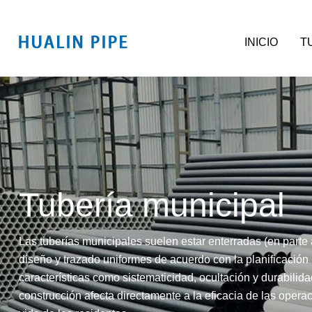
Ir
al
INICIO
T
contenido
Tubería municipal
Las tuberías municipales suelen estar enterradas (en parte
diseño y trazado uniformes de acuerdo con la planificación
características como sistematicidad, ocultación y durabilida
construcción afecta directamente a la eficacia de las opera