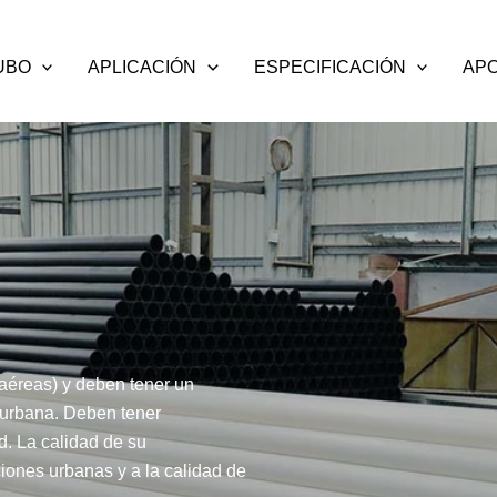
UBO
APLICACIÓN
ESPECIFICACIÓN
AP
 aéreas) y deben tener un
 urbana. Deben tener
d. La calidad de su
ciones urbanas y a la calidad de