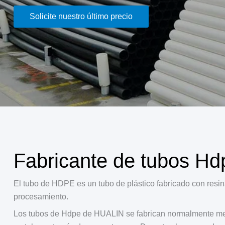
Solicite nuestro último precio
Fabricante de tubos Hd
El tubo de HDPE es un tubo de plástico fabricado con resin
procesamiento.
Los tubos de Hdpe de HUALIN se fabrican normalmente media