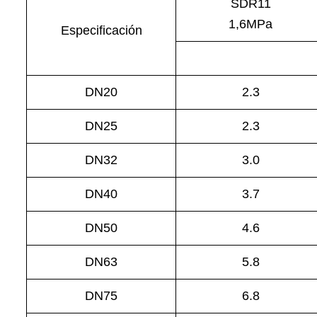
SDR11
1,6MPa
Especificación
DN20
2.3
DN25
2.3
DN32
3.0
DN40
3.7
DN50
4.6
DN63
5.8
DN75
6.8