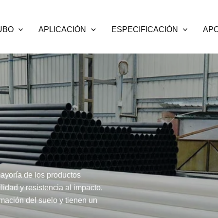
UBO
APLICACIÓN
ESPECIFICACIÓN
AP
ayoría de los productos
lidad y resistencia al impacto,
mación del suelo y tienen un