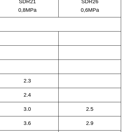
SDR21
SDR26
0,8MPa
0,6MPa
2.3
2.4
3.0
2.5
3.6
2.9